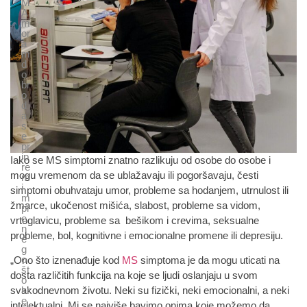
M
A
m
or
a
m
d
o
br
o
d
a
s
e
pr
ip
Iako se MS simptomi znatno razlikuju od osobe do osobe i
re
mogu vremenom da se ublažavaju ili pogoršavaju, česti
m
i
simptomi obuhvataju umor, probleme sa hodanjem, utrnulost ili
m
žmarce, ukočenost mišića, slabost, probleme sa vidom,
pr
e
vrtoglavicu, probleme sa bešikom i crevima, seksualne
n
probleme, bol, kognitivne i emocionalne promene ili depresiju.
e
g
o
„Ono što iznenađuje kod
MS
simptoma je da mogu uticati na
št
dosta različitih funkcija na koje se ljudi oslanjaju u svom
o
svakodnevnom životu. Neki su fizički, neki emocionalni, a neki
kr
e
intelektualni. Mi se najviše bavimo onima koje možemo da