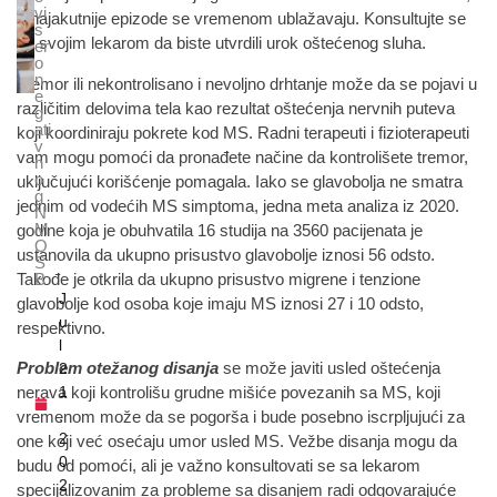
vi
a najakutnije epizode se vremenom ublažavaju. Konsultujte se
s
sa svojim lekarom da biste utvrdili urok oštećenog sluha.
er
o
n
Tremor ili nekontrolisano i nevoljno drhtanje može da se pojavi u
e
različitim delovima tela kao rezultat oštećenja nervnih puteva
g
ati
koji koordiniraju pokrete kod MS. Radni terapeuti i fizioterapeuti
v
vam mogu pomoći da pronađete načine da kontrolišete tremor,
n
o
uključujući korišćenje pomagala. Iako se glavobolja ne smatra
g
jednim od vodećih MS simptoma, jedna meta analiza iz 2020.
N
M
godine koja je obuhvatila 16 studija na 3560 pacijenata je
O
ustanovila da ukupno prisustvo glavobolje iznosi 56 odsto.
S
Takođe je otkrila da ukupno prisustvo migrene i tenzione
B
J
glavobolje kod osoba koje imaju MS iznosi 27 i 10 odsto,
u
respektivno.
l
Problem otežanog disanja
se može javiti usled oštećenja
2
nerava koji kontrolišu grudne mišiće povezanih sa MS, koji
1
,
vremenom može da se pogorša i bude posebno iscrpljujući za
2
one koji već osećaju umor usled MS. Vežbe disanja mogu da
0
budu od pomoći, ali je važno konsultovati se sa lekarom
2
specijalizovanim za probleme sa disanjem radi odgovarajuće