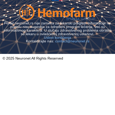
Portal neuronet.rs nije zamena za lekarski pregled. Informacije na
portalu nisu sugestija za određeni program lečenja, već su
informativnog karaktera. U slučaju zdravstvenog problema obratite
se lekaru u ovlašćenoj zdravstvenoj ustanovi.
Uslovi korišćenja
Kontaktirajte nas:
contact@neuronet.rs
© 2025 Neuronet All Rights Reserved