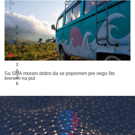
kti
k
uj
e
m
J
u
l
1
3
,
2
0
Sa SMA moram dobro da se pripremim pre nego što
M
2
krenem na put
6