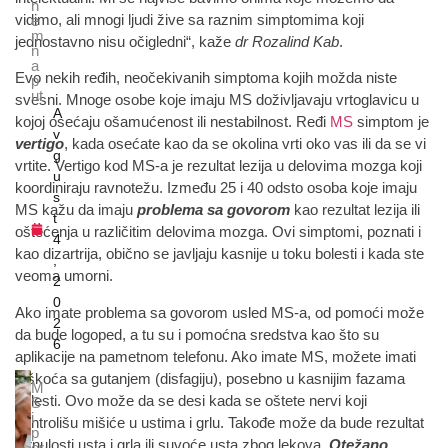
n
vidimo, ali mnogi ljudi žive sa raznim simptomima koji
e
m
jednostavno nisu očigledni“, kaže
dr Rozalind Kab
.
n
a
Evo nekih ređih, neočekivanih simptoma kojih možda niste
p
ut
svesni. Mnoge osobe koje imaju MS doživljavaju vrtoglavicu u
A
kojoj osećaju ošamućenost ili nestabilnost. Ređi
MS
simptom je
v
vertigo
, kada osećate kao da se okolina vrti oko vas ili da se vi
g
vrtite. Vertigo kod MS-a je rezultat lezija u delovima mozga koji
u
koordiniraju ravnotežu. Između 25 i 40 odsto osoba koje imaju
s
MS kažu da imaju
problema sa govorom
kao rezultat lezija ili
t
oštećenja u različitim delovima mozga. Ovi simptomi, poznati i
4
kao dizartrija, obično se javljaju kasnije u toku bolesti i kada ste
,
veoma umorni.
2
0
Ako imate problema sa govorom usled MS-a, od pomoći može
2
da bude logoped, a tu su i pomoćna sredstva kao što su
6
aplikacije na pametnom telefonu. Ako imate MS, možete imati
teškoća sa gutanjem (disfagiju), posebno u kasnijim fazama
M
bolesti. Ovo može da se desi kada se oštete nervi koji
S
i
kontrolišu mišiće u ustima i grlu. Takođe može da bude rezultat
p
utrnulosti usta i grla ili suvoće usta zbog lekova.
Otežano
er