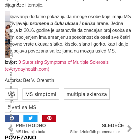
6
dijagnoze i terapije.
Istraživanja dodatno pokazuju da mnoge osobe koje imaju MS
Tr
i
doživljavaju
promene u čulu ukusa i mirisa
hrane. Jedna
v
studija iz 2016. godine je ustanovila da značajan broj osoba sa
e
ž
ovim oboljenjem ima smanjenu sposobnost da oseti sve četiri
b
osnovne vrste ukusa: slatko, kiselo, slano i gorko, kao i da je
e
k
ova pojava povezana sa lezijama na mozgu usled MS.
oj
e
Izvor:
9 Surprising Symptoms of Multiple Sclerosis
m
o
(everydayhealth.com)
g
u
Autorka: Bet V. Orenstin
d
a
ra
MS
MS simptomi
multipla skleroza
di
m
i
živeti sa MS
z
a
št
o
PRETHODNO
SLEDEĆE
ih
MS i terapija bola
Slike fizioloških promena u organizmu usled MS
pr
POVEZANO
a