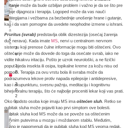
i
gutanje
može da bude ozbiljan problem i važno je da se što pre
m
dobije dijagnoza i terapija. Logoped može da vas nauči
e
n
strategijama i vežbama za bezbednije unošenje hrane i gutanje,
o
kao i da vam pomogne da uvedete neophodne izmene u ishrani.
p
a
u
Pruritus (svrab)
predstavlja oblik dizestezija (osećaj žarenja
z
duž nerava). Kada imate
MS
, nervi u centralnom nervnom
a
sistemu koji prenose čulne informacije mogu biti oštećeni. Ovo
J
oštećenje može da dovede do toga da osećate svrab, iako ne
u
vidite nikakvu iritaciju. Pošto je uzrok neurološki, a ne fizički
l
poput ujeda insekta ili osipa, topikalne kreme za kožu nisu od
2
8
pomoći. Terapija za ovu vrstu bola ili svraba može da
,
podrazumeva lekove protiv napada epilepsije i antidepresive,
2
kao i akupunkturu, svesnu pažnju, meditaciju i kognitivnu
0
bihejvioralnu terapiju, što će najbolje proceniti lekar koji vas prati.
2
Oko 6 odsto osoba koje imaju MS ima
oštećen sluh
.
Retko se
6
gubitak sluha može pojaviti kao prvi simptom ove bolesti.
Gubitak sluha kod MS može da se poveže sa oštećenim
Iz
a
nervnim putevima u mozgu i moždanom stablu. Međutim,
z
važno je napomenuti da je gubitak sluha kod MS veoma redak,
o