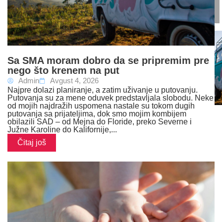
Sa SMA moram dobro da se pripremim pre
nego što krenem na put
Admin
Avgust 4, 2026
Najpre dolazi planiranje, a zatim uživanje u putovanju.
Putovanja su za mene oduvek predstavljala slobodu. Neke
od mojih najdražih uspomena nastale su tokom dugih
putovanja sa prijateljima, dok smo mojim kombijem
obilazili SAD – od Mejna do Floride, preko Severne i
Južne Karoline do Kalifornije,...
Čitaj još