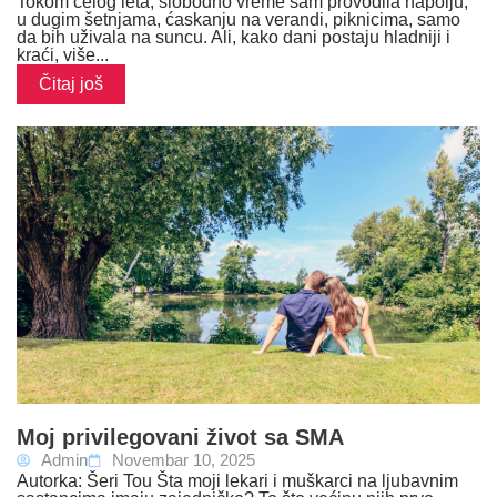
Tokom celog leta, slobodno vreme sam provodila napolju,
u dugim šetnjama, ćaskanju na verandi, piknicima, samo
da bih uživala na suncu. Ali, kako dani postaju hladniji i
kraći, više...
Čitaj još
Moj privilegovani život sa SMA
Admin
Novembar 10, 2025
Autorka: Šeri Tou Šta moji lekari i muškarci na ljubavnim