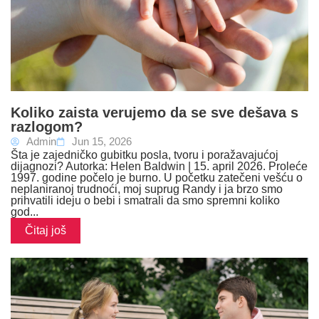
Koliko zaista verujemo da se sve dešava s
razlogom?
Admin
Jun 15, 2026
Šta je zajedničko gubitku posla, tvoru i poražavajućoj
dijagnozi? Autorka: Helen Baldwin | 15. april 2026. Proleće
1997. godine počelo je burno. U početku zatečeni vešću o
neplaniranoj trudnoći, moj suprug Randy i ja brzo smo
prihvatili ideju o bebi i smatrali da smo spremni koliko
god...
Čitaj još