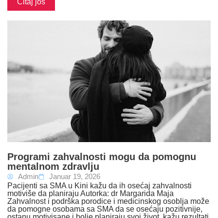
Čitaj još
Programi zahvalnosti mogu da pomognu
mentalnom zdravlju
Admin
Januar 19, 2026
Pacijenti sa SMA u Kini kažu da ih osećaj zahvalnosti
motiviše da planiraju Autorka: dr Margarida Maja
Zahvalnost i podrška porodice i medicinskog osoblja može
da pomogne osobama sa SMA da se osećaju pozitivnije,
ostanu motivisane i bolje planiraju svoj život, kažu rezultati