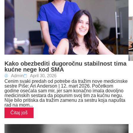
Kako obezbediti dugoročnu stabilnost tima
kućne nege kod SMA
Admin
April 30, 2026
Cenim svaki predah od potrebe da tražim nove medicinske
sestre Piše: Ari Anderson | 12. mart 2026. Početkom
godine osećala sam mir, jer sam konačno imala dovoljno
medicinskih sestara da popunim svoj tim za kućnu negu.
Nije bilo pritiska da tražim zamenu za sestru koja napušta
rad na mom...
Čitaj još