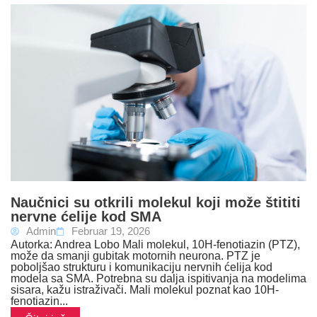
Naučnici su otkrili molekul koji može štititi
nervne ćelije kod SMA
Admin
Februar 19, 2026
Autorka: Andrea Lobo Mali molekul, 10H-fenotiazin (PTZ),
može da smanji gubitak motornih neurona. PTZ je
poboljšao strukturu i komunikaciju nervnih ćelija kod
modela sa SMA. Potrebna su dalja ispitivanja na modelima
sisara, kažu istraživači. Mali molekul poznat kao 10H-
fenotiazin...