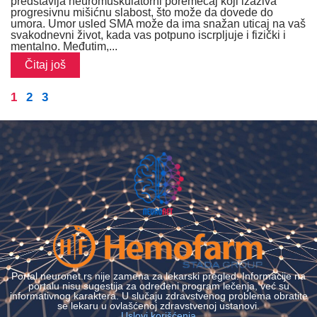
predstavlja neuromuskulatorni poremećaj koji izaziva
progresivnu mišićnu slabost, što može da dovede do
umora. Umor usled SMA može da ima snažan uticaj na vaš
svakodnevni život, kada vas potpuno iscrpljuje i fizički i
mentalno. Međutim,...
Čitaj još
1
2
3
Portal neuronet.rs nije zamena za lekarski pregled. Informacije na
portalu nisu sugestija za određeni program lečenja, već su
informativnog karaktera. U slučaju zdravstvenog problema obratite
se lekaru u ovlašćenoj zdravstvenoj ustanovi.
Uslovi korišćenja