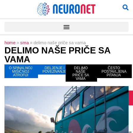
home
»
sma
»
delimo naše priče sa vama
DELIMO NAŠE PRIČE SA
VAMA
O SPINALNOJ
DELJENJE I
DELIMO
ČESTO
MIŠIĆNOJ
POVEZIVANJE
NAŠE
POSTAVLJENA
ATROFIJI
PRIČE SA
PITANJA
VAMA