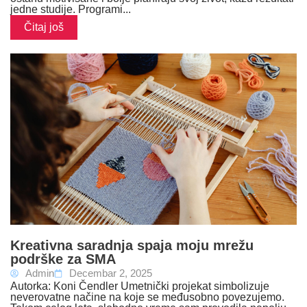
jedne studije. Programi...
Čitaj još
Kreativna saradnja spaja moju mrežu
podrške za SMA
Admin
Decembar 2, 2025
Autorka: Koni Čendler Umetnički projekat simbolizuje
neverovatne načine na koje se međusobno povezujemo.