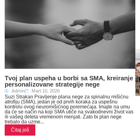
Tvoj plan uspeha u borbi sa SMA, kreiranje
personalizovane strategije nege
Admin
Mart 10, 2026
Suzi Strakan Pravljenje plana nege za spinalnu mišićnu
atrofiju (SMA), jedan je od prvih koraka za uspešnu
kontrolu ovog neuromišićnog poremećaja. Imajte na umu
da će se način na koji SMA utiče na svakodnevni život vas
ili vašeg deteta vremenom menjati. Zato bi plan nege
trebalo da uzme...
Čitaj još