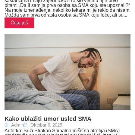
sastancima imaju zajedničko? To što većinu njih prvo
pitam: „Da li sam ja prva osoba sa SMA koju ste upoznali?“
Na moje iznenađenje, nekoliko lekara mi je reklo da nisam.
Možda sam prva odrasla osoba sa SMA koju leče, ali su...
Čitaj još
Kako ublažiti umor usled SMA
Admin
Oktobar 6, 2025
Autorka: Suzi Strakan Spinalna mišićna atrofija (SMA)