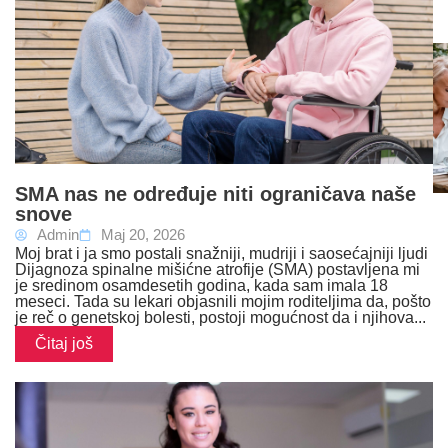
SMA nas ne određuje niti ograničava naše
snove
Admin
Maj 20, 2026
Moj brat i ja smo postali snažniji, mudriji i saosećajniji ljudi
Dijagnoza spinalne mišićne atrofije (SMA) postavljena mi
je sredinom osamdesetih godina, kada sam imala 18
meseci. Tada su lekari objasnili mojim roditeljima da, pošto
je reč o genetskoj bolesti, postoji mogućnost da i njihova...
Čitaj još