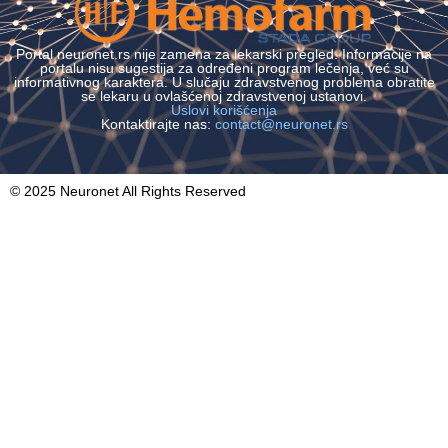
Portal neuronet.rs nije zamena za lekarski pregled. Informacije na
portalu nisu sugestija za određeni program lečenja, već su
informativnog karaktera. U slučaju zdravstvenog problema obratite
se lekaru u ovlašćenoj zdravstvenoj ustanovi.
Uslovi korišćenja
Kontaktirajte nas:
contact@neuronet.rs
© 2025 Neuronet All Rights Reserved