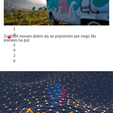
uj
e
m
J
u
l
1
3
Sa SMA moram dobro da se pripremim pre nego što
M
,
krenem na put
2
0
2
6