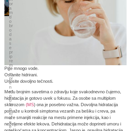
or
a
m
d
o
br
o
d
a
s
e
pr
ip
re
m
Pijte mnogo vode.
i
m
Ostanite hidrirani.
pr
Unosite dovoljno tečnosti.
e
n
e
Među brojnim savetima o zdravlju koje svakodnevno čujemo,
g
hidratacija je gotovo uvek u fokusu. Za osobe sa multiplom
o
sklerozom
(MS
) ona je posebno važna. Dovoljna hidratacija
št
o
pomaže u kontroli simptoma vezanih za bešiku i creva, pa
kr
može smanjiti reakcije na mestu primene injekcija, kao i
e
n
neželjene efekte lekova. Dehidratacija može doprineti umoru i
e
poteškoćama sa koncentracijom. Jasno je, pravilna hidratacija
m