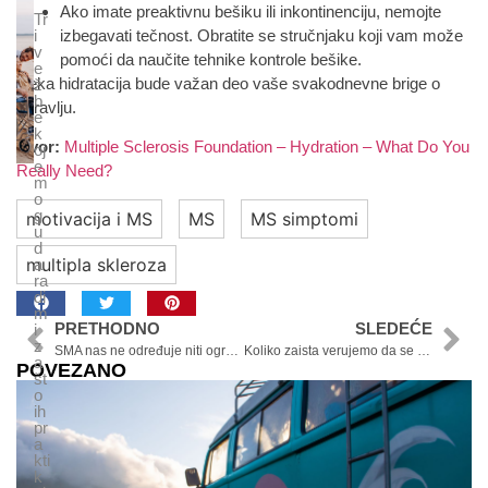
Ako imate preaktivnu bešiku ili inkontinenciju, nemojte
Tr
i
izbegavati tečnost. Obratite se stručnjaku koji vam može
v
pomoći da naučite tehnike kontrole bešike.
e
Neka hidratacija bude važan deo vaše svakodnevne brige o
ž
b
zdravlju.
e
k
Izvor:
Multiple Sclerosis Foundation – Hydration – What Do You
oj
e
Really Need?
m
o
g
motivacija i MS
MS
MS simptomi
u
d
multipla skleroza
a
ra
di
m
PRETHODNO
SLEDEĆE
i
z
SMA nas ne određuje niti ograničava naše snove
Koliko zaista verujemo da se sve dešava s razlogom?
a
POVEZANO
št
o
ih
pr
a
kti
k