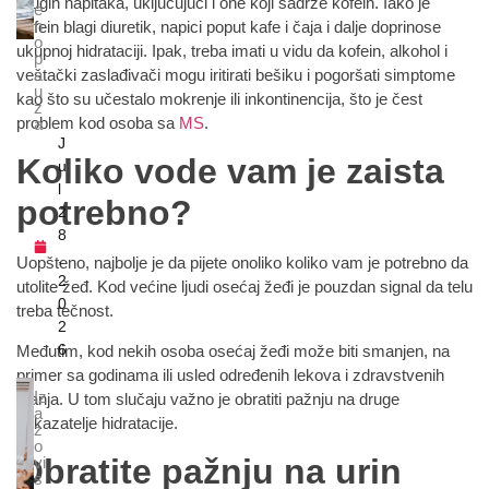
drugih napitaka, uključujući i one koji sadrže kofein. Iako je
e
n
kofein blagi diuretik, napici poput kafe i čaja i dalje doprinose
o
ukupnoj hidrataciji. Ipak, treba imati u vidu da kofein, alkohol i
p
a
veštački zaslađivači mogu iritirati bešiku i pogoršati simptome
u
kao što su učestalo mokrenje ili inkontinencija, što je čest
z
problem kod osoba sa
MS
.
a
J
Koliko vode vam je zaista
u
l
potrebno?
2
8
,
Uopšteno, najbolje je da pijete onoliko koliko vam je potrebno da
2
utolite žeđ. Kod većine ljudi osećaj žeđi je pouzdan signal da telu
0
treba tečnost.
2
6
Međutim, kod nekih osoba osećaj žeđi može biti smanjen, na
primer sa godinama ili usled određenih lekova i zdravstvenih
Iz
stanja. U tom slučaju važno je obratiti pažnju na druge
a
pokazatelje hidratacije.
z
o
Obratite pažnju na urin
vi
s