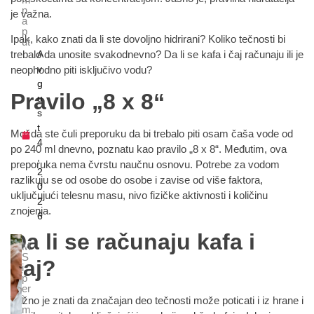
n
je važna.
a
p
Ipak, kako znati da li ste dovoljno hidrirani? Koliko tečnosti bi
ut
A
trebalo da unosite svakodnevno? Da li se kafa i čaj računaju ili je
v
neophodno piti isključivo vodu?
g
Pravilo „8 x 8“
u
s
t
Možda ste čuli preporuku da bi trebalo piti osam čaša vode od
4
po 240 ml dnevno, poznatu kao pravilo „8 x 8“. Međutim, ova
,
preporuka nema čvrstu naučnu osnovu. Potrebe za vodom
2
razlikuju se od osobe do osobe i zavise od više faktora,
0
uključujući telesnu masu, nivo fizičke aktivnosti i količinu
2
znojenja.
6
Da li se računaju kafa i
M
S
čaj?
i
p
er
i
Važno je znati da značajan deo tečnosti može poticati i iz hrane i
m