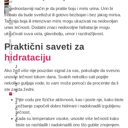
er
o
Najjednostavniji način je da pratite boju i miris urina. Urin bi
n
e
trebalo da bude svetložut ili gotovo bezbojan i bez jakog mirisa.
g
Tamnija boja ili intenzivan miris mogu ukazivati na nedovoljan
ati
v
unos tečnosti. Dodatni znaci nedovoljne hidratacije mogu
n
uključivati suva usta, glavobolju, umor i razdražljivost.
o
g
Praktični saveti za
N
M
O
hidrataciju
S
B
J
Ako žeđ više nije pouzdan signal za vas, pokušajte da svesno
u
unosite tečnost tokom dana. Svakih nekoliko sati popijte
l
nekoliko gutljaja vode, to vam može pomoći da procenite da li
2
ste zaista žedni.
1
,
Pijte vodu pre fizičke aktivnosti, kao i posle nje, kako biste
2
vežbanje započeli dobro hidrirani i nadoknadili izgubljenu
0
tečnost.
2
Kada su temperature visoke, unosite više tečnosti kako
6
biste se rashladili i nadoknadili ono što gubite znojenjem.