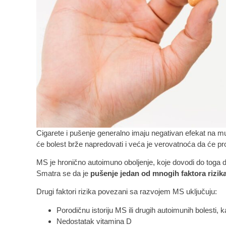
Cigarete i pušenje generalno imaju negativan efekat na mul
će bolest brže napredovati i veća je verovatnoća da će pr
MS je hronično autoimuno oboljenje, koje dovodi do toga 
Smatra se da je
pušenje jedan od mnogih faktora rizik
Drugi faktori rizika povezani sa razvojem MS uključuju:
Porodičnu istoriju MS ili drugih autoimunih bolesti, ka
Nedostatak vitamina D