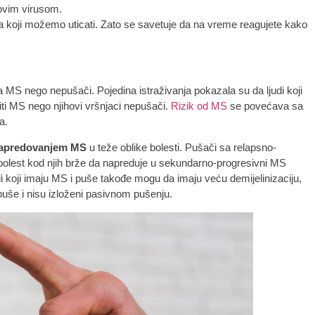
rovim virusom.
na koji možemo uticati. Zato se savetuje da na vreme reagujete kako
ja MS nego nepušači. Pojedina istraživanja pokazala su da ljudi koji
ti MS nego njihovi vršnjaci nepušači.
Rizik od MS
se povećava sa
a.
 napredovanjem MS
u teže oblike bolesti. Pušači sa relapsno-
lest kod njih brže da napreduje u sekundarno-progresivni MS
di koji imaju MS i puše takođe mogu da imaju veću demijelinizaciju,
puše i nisu izloženi pasivnom pušenju.