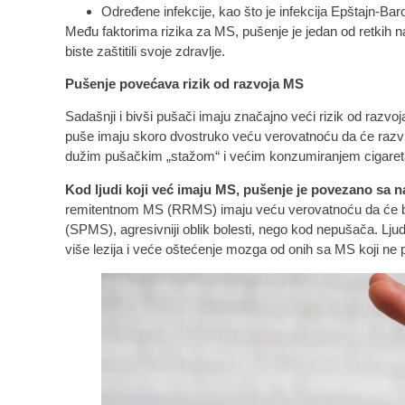
Određene infekcije, kao što je infekcija Epštajn-Ba
Među faktorima rizika za MS, pušenje je jedan od retkih 
biste zaštitili svoje zdravlje.
Pušenje povećava rizik od razvoja MS
Sadašnji i bivši pušači imaju značajno veći rizik od razvo
puše imaju skoro dvostruko veću verovatnoću da će razvi
dužim pušačkim „stažom“ i većim konzumiranjem cigaret
Kod ljudi koji već imaju MS, pušenje je povezano sa
remitentnom MS (RRMS) imaju veću verovatnoću da će bo
(SPMS), agresivniji oblik bolesti, nego kod nepušača. Lju
više lezija i veće oštećenje mozga od onih sa MS koji ne 