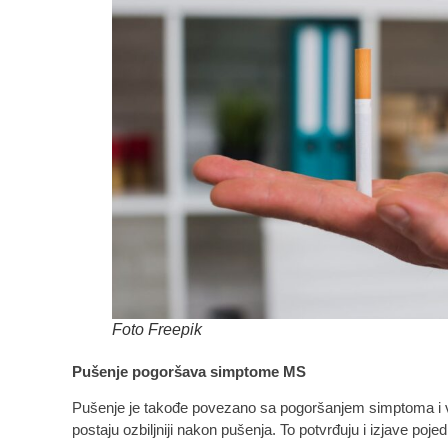
Foto Freepik
Pušenje pogoršava simptome MS
Pušenje je takođe povezano sa pogoršanjem simptoma i 
postaju ozbiljniji nakon pušenja. To potvrđuju i izjave poj