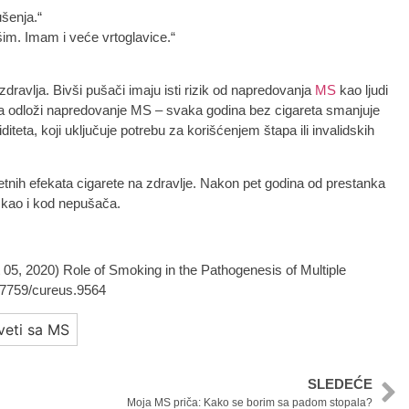
šenja.“
im. Imam i veće vrtoglavice.“
dravlja. Bivši pušači imaju isti rizik od napredovanja
MS
kao ljudi
da odloži napredovanje MS – svaka godina bez cigareta smanjuje
iteta, koji uključuje potrebu za korišćenjem štapa ili invalidskih
nih efekata cigarete na zdravlje. Nakon pet godina od prestanka
o kao i kod nepušača.
t 05, 2020) Role of Smoking in the Pathogenesis of Multiple
0.7759/cureus.9564
veti sa MS
SLEDEĆE
Moja MS priča: Kako se borim sa padom stopala?