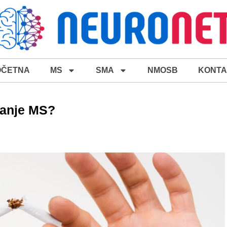
OČETNA
MS
SMA
NMOSB
KONTA
vanje MS?