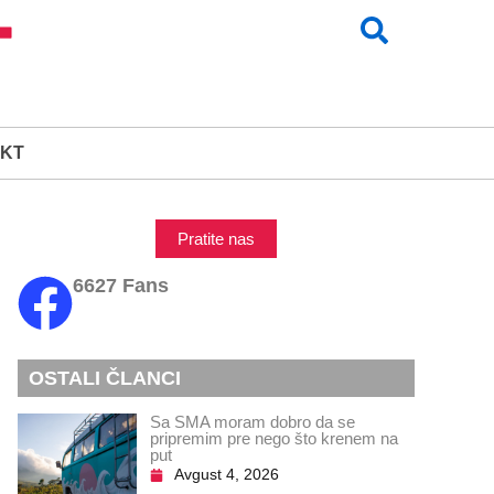
KT
Pratite nas
6627 Fans
OSTALI ČLANCI
Sa SMA moram dobro da se
pripremim pre nego što krenem na
put
Avgust 4, 2026