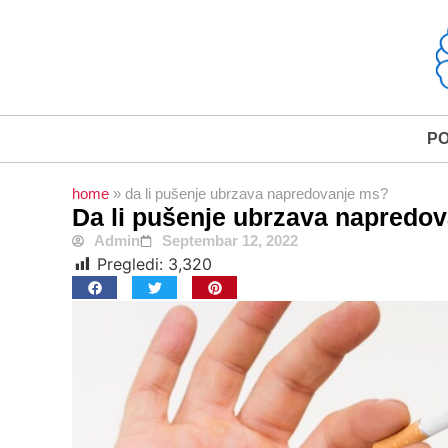
P
home
»
da li pušenje ubrzava napredovanje ms?
Da li pušenje ubrzava napredo
Admin
Septembar 12, 2022
Pregledi:
3,320