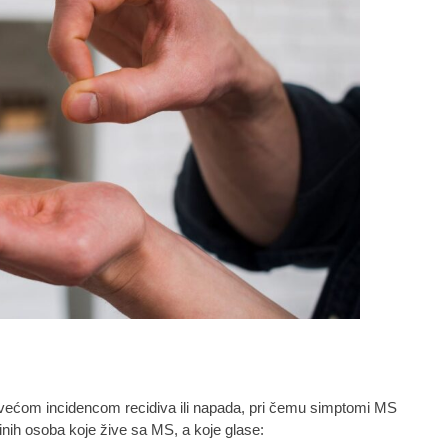
većom incidencom recidiva ili napada, pri čemu simptomi MS
edinih osoba koje žive sa MS, a koje glase: