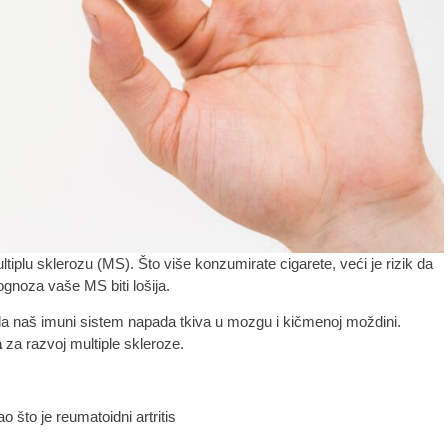
tiplu sklerozu (MS). Što više konzumirate cigarete, veći je rizik da
ognoza vaše MS biti lošija.
da naš imuni sistem napada tkiva u mozgu i kičmenoj moždini.
a
za razvoj multiple skleroze.
o što je reumatoidni artritis