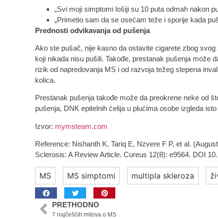
„Svi moji simptomi lošiji su 10 puta odmah nakon pu
„Primetio sam da se osećam teže i sporije kada puš
Prednosti odvikavanja od pušenja
Ako ste pušač, nije kasno da ostavite cigarete zbog svog z
koji nikada nisu pušili. Takođe, prestanak pušenja može 
rizik od napredovanja MS i od razvoja težeg stepena invalid
kolica.
Prestanak pušenja takođe može da preokrene neke od štet
pušenja, DNK epitelnih ćelija u plućima osobe izgleda ist
Izvor:
mymsteam.com
Reference: Nishanth K, Tariq E, Nzvere F P, et al. (Augus
Sclerosis: A Review Article. Cureus 12(8): e9564. DOI 1
MS
MS simptomi
multipla skleroza
ži
PRETHODNO
7 najčešćih mitova o MS