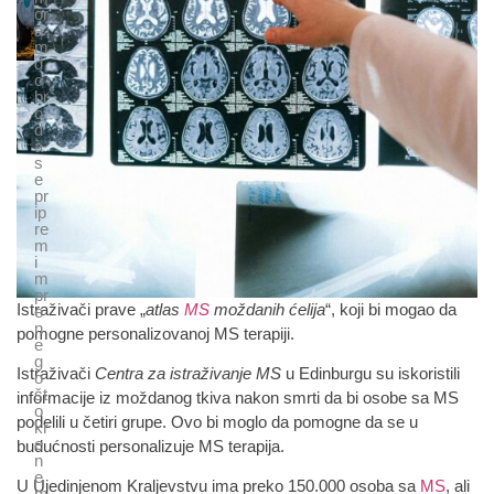
or
a
m
d
o
br
o
d
a
s
e
pr
ip
re
m
i
m
pr
Istraživači prave „
atlas
MS
moždanih ćelija
“, koji bi mogao da
e
n
pomogne personalizovanoj MS terapiji.
e
g
Istraživači
Centra za istraživanje MS
u Edinburgu su iskoristili
o
št
informacije iz moždanog tkiva nakon smrti da bi osobe sa MS
o
podelili u četiri grupe. Ovo bi moglo da pomogne da se u
kr
e
budućnosti personalizuje MS terapija.
n
e
U Ujedinjenom Kraljevstvu ima preko 150.000 osoba sa
MS
, ali
m