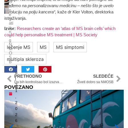
er
pređemo na personalizovanu medicinu – nešto što je uvelo
o
n
revoluciju na polju kancera“,
kaže dr Kler Volton, direktorka
e
istraživanja.
g
ati
v
Izvor:
Researchers create an ‘atlas of MS brain cells’ which
n
could help personalise MS treatment | MS Society
o
g
N
lečenje MS
MS
MS simptomi
M
O
S
multipla skleroza
B
J
u
PRETHODNO
SLEDEĆE
l
Da bih kontrolisao bol izazvan SMA, morao sam sebe da primoram da usporim
Živeti dobro sa NMOSB
2
POVEZANO
1
,
2
0
2
6