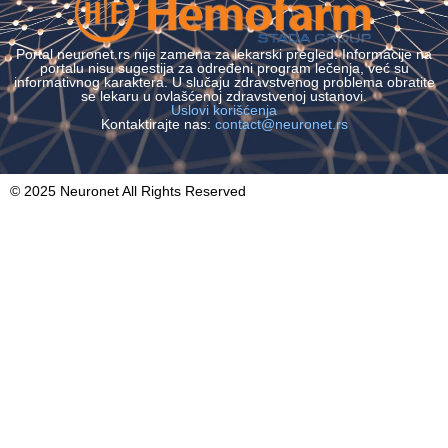
Portal neuronet.rs nije zamena za lekarski pregled. Informacije na
portalu nisu sugestija za određeni program lečenja, već su
informativnog karaktera. U slučaju zdravstvenog problema obratite
se lekaru u ovlašćenoj zdravstvenoj ustanovi.
Uslovi korišćenja
Kontaktirajte nas:
contact@neuronet.rs
© 2025 Neuronet All Rights Reserved