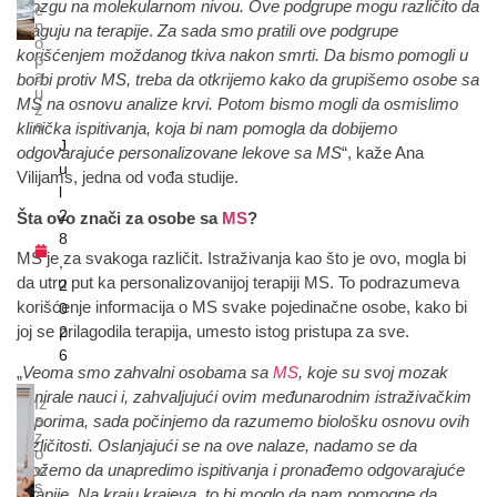
mozgu na molekularnom nivou. Ove podgrupe mogu različito da
e
n
reaguju na terapije
.
Za sada smo pratili ove podgrupe
o
korišćenjem moždanog tkiva nakon smrti. Da bismo pomogli u
p
a
borbi protiv MS, treba da otkrijemo kako da grupišemo osobe sa
u
MS na osnovu analize krvi. Potom bismo mogli da osmislimo
z
a
klinička ispitivanja, koja bi nam pomogla da dobijemo
J
odgovarajuće personalizovane lekove sa MS
“, kaže Ana
u
Vilijams, jedna od vođa studije.
l
2
Šta ovo znači za osobe sa
MS
?
8
MS je za svakoga različit. Istraživanja kao što je ovo, mogla bi
,
da utru put ka personalizovanijoj terapiji MS. To podrazumeva
2
korišćenje informacija o MS svake pojedinačne osobe, kako bi
0
joj se prilagodila terapija, umesto istog pristupa za sve.
2
6
„
Veoma smo zahvalni osobama sa
MS
, koje su svoj mozak
donirale nauci i, zahvaljujući ovim međunarodnim istraživačkim
Iz
a
naporima, sada počinjemo da razumemo biološku osnovu ovih
z
različitosti. Oslanjajući se na ove nalaze, nadamo se da
o
možemo da unapredimo ispitivanja i pronađemo odgovarajuće
vi
s
terapije.
Na kraju krajeva, to bi moglo da nam pomogne da