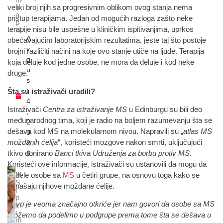
n
veliki broj njih sa progresivnim oblikom ovog stanja nema
a
pristup terapijama. Jedan od mogućih razloga zašto neke
p
terapije nisu bile uspešne u kliničkim ispitivanjima, uprkos
ut
A
obećavajućim laboratorijskim rezultatima, jeste taj što postoje
v
brojni različiti načini na koje ovo stanje utiče na ljude. Terapija
g
koja deluje kod jedne osobe, ne mora da deluje i kod neke
u
druge.
s
t
Šta su istraživači uradili?
4
Istraživači
Centra za istraživanje MS
u Edinburgu su bili deo
,
međunarodnog tima, koji je radio na boljem razumevanju šta se
2
dešava kod MS na molekularnom nivou. Napravili su „
atlas MS
0
moždanih ćelija
“, koristeći mozgove nakon smrti, uključujući
2
tkivo donirano
Banci tkiva Udruženja za borbu protiv MS
.
6
Koristeći ove informacije, istraživači su ustanovili da mogu da
M
podele osobe sa
MS
u četiri grupe, na osnovu toga kako se
S
ponašaju njihove moždane ćelije.
i
p
„
Ovo je veoma značajno otkriće jer nam govori da osobe sa MS
er
i
možemo da podelimo u podgrupe prema tome šta se dešava u
m