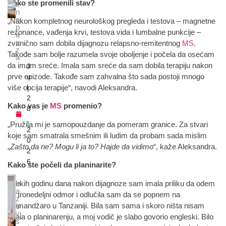
Kako ste promenili stav?
e
n
o
„Nakon kompletnog neurološkog pregleda i testova – magnetne
p
rezonance, vađenja krvi, testova vida i lumbalne punkcije –
a
u
zvanično sam dobila dijagnozu relapsno-remitentnog
MS
.
z
Takođe sam bolje razumela svoje oboljenje i počela da osećam
a
da imam sreće. Imala sam sreće da sam dobila terapiju nakon
J
prve epizode. Takođe sam zahvalna što sada postoji mnogo
u
l
više opcija terapije“, navodi Aleksandra.
2
Kako vas je
MS
promenio?
8
,
„Pružila mi je samopouzdanje da pomeram granice. Za stvari
2
koje sam smatrala smešnim ili ludim da probam sada mislim
0
„
Zašto da ne? Mogu li ja to? Hajde da vidimo
“, kaže Aleksandra.
2
6
Kako ste počeli da planinarite?
„Nekih godinu dana nakon dijagnoze sam imala priliku da odem
Iz
a
na tronedeljni odmor i odlučila sam da se popnem na
z
Kilimandžaro u Tanzaniji. Bila sam sama i skoro ništa nisam
o
vi
znala o planinarenju, a moj vodič je slabo govorio engleski. Bilo
s