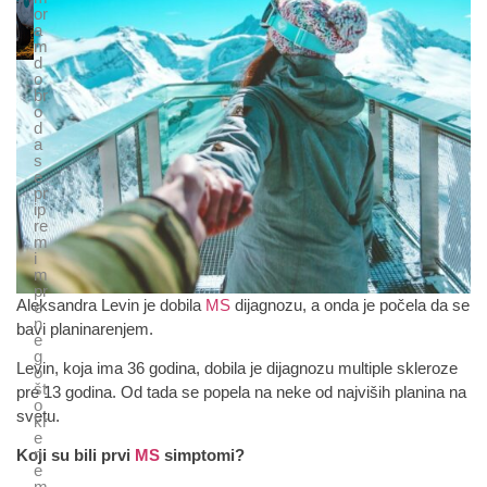
or
a
m
d
o
br
o
d
a
s
e
pr
ip
re
m
i
m
pr
Aleksandra Levin je dobila
MS
dijagnozu, a onda je počela da se
e
n
bavi planinarenjem.
e
g
Levin, koja ima 36 godina, dobila je dijagnozu multiple skleroze
o
št
pre 13 godina. Od tada se popela na neke od najviših planina na
o
svetu.
kr
e
n
Koji su bili prvi
MS
simptomi?
e
m