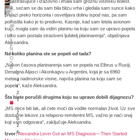
je zastrašujuće i izazovno i imala sam groznu visinsku bolest.
er
o
Ipak, sećam se da sam bila blizu vrha i gledala sam sunce kako
n
prelazi preko horizonta i osvetljava dolinu ispod nas, pa sam
e
g
pomislila kako je to predivno. Kasnije, kad sam letela avionom
ati
kući, mogla sam da vidim planinu na koju sam se upravo popela
v
n
i tako sam postala strastveni ljubitelj planinarenja“, objašnjava
o
Aleksandra.
g
N
M
Na koliko planina ste se popeli od tada?
O
S
„Nakon časova planinarenja sam se popela na Elbrus u Rusiji,
B
Denali na Aljasci i Akonkagvu u Argentini, koja je sa 6960
J
metara nadmorske visine, najviša planina na koju sam se
u
popela“, kaže Aleksandra.
l
2
Šta biste poručili drugima koju su upravo dobili dijagnozu?
1
,
„MS neće biti lak, ali ćete moći da vodite normalan život. Uz sve
2
dostupne lekove za relapsno-remitentni MS, važno je naći onaj
0
koji vam odgovara“, zaključuje Aleksandra.
2
6
Izvor:
Alexandra Levin Got an MS Diagnosis—Then Started