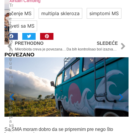
Mountain Climbing
Tr
i
lečenje MS
multipla skleroza
simptomi MS
v
e
ž
živeti sa MS
b
e
k
oj
PRETHODNO
SLEDEĆE
e
m
Mikrobiota creva je povezana sa patogenezom NMOSB
Da bih kontrolisao bol izazvan SMA, morao sam sebe da primoram da usporim
o
POVEZANO
g
u
d
a
ra
di
m
i
z
a
št
o
ih
pr
a
kti
Sa SMA moram dobro da se pripremim pre nego što
M
k