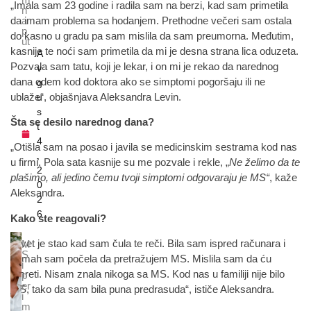
„Imala sam 23 godine i radila sam na berzi, kad sam primetila
n
da imam problema sa hodanjem. Prethodne večeri sam ostala
a
p
do kasno u gradu pa sam mislila da sam preumorna. Međutim,
ut
kasnije te noći sam primetila da mi je desna strana lica oduzeta.
A
Pozvala sam tatu, koji je lekar, i on mi je rekao da narednog
v
dana odem kod doktora ako se simptomi pogoršaju ili ne
g
ublaže“, objašnjava Aleksandra Levin.
u
s
Šta se desilo narednog dana?
t
4
„Otišla sam na posao i javila se medicinskim sestrama kod nas
,
u firmi. Pola sata kasnije su me pozvale i rekle, „
Ne želimo da te
2
plašimo, ali jedino čemu tvoji simptomi odgovaraju je MS“
, kaže
0
Aleksandra.
2
6
Kako ste reagovali?
„Svet je stao kad sam čula te reči. Bila sam ispred računara i
M
S
odmah sam počela da pretražujem MS. Mislila sam da ću
i
umreti. Nisam znala nikoga sa MS. Kod nas u familiji nije bilo
p
er
MS, tako da sam bila puna predrasuda“, ističe Aleksandra.
i
m