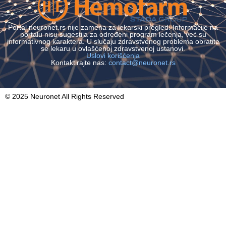
Portal neuronet.rs nije zamena za lekarski pregled. Informacije na
portalu nisu sugestija za određeni program lečenja, već su
informativnog karaktera. U slučaju zdravstvenog problema obratite
se lekaru u ovlašćenoj zdravstvenoj ustanovi.
Uslovi korišćenja
Kontaktirajte nas:
contact@neuronet.rs
© 2025 Neuronet All Rights Reserved