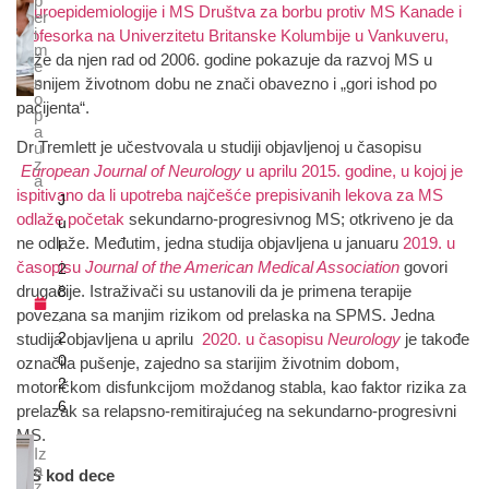
p
neuroepidemiologije i MS Društva za borbu protiv MS Kanade i
er
i
profesorka na Univerzitetu Britanske Kolumbije u Vankuveru,
m
kaže da njen rad od 2006. godine pokazuje da razvoj MS u
e
n
kasnijem životnom dobu ne znači obavezno i „gori ishod po
o
pacijenta“.
p
a
Dr Tremlett je učestvovala u studiji objavljenoj u časopisu
u
z
European Journal of Neurology
u aprilu 2015. godine, u kojoj je
a
ispitivano da li upotreba najčešće prepisivanih lekova za MS
J
odlaže početak
sekundarno-progresivnog MS; otkriveno je da
u
ne odlaže. Međutim, jedna studija objavljena u januaru
2019. u
l
časopisu
Journal of the American Medical Association
govori
2
drugačije. Istraživači su ustanovili da je primena terapije
8
,
povezana sa manjim rizikom od prelaska na SPMS. Jedna
2
studija objavljena u aprilu
2020. u časopisu
Neurology
je takođe
0
označila pušenje, zajedno sa starijim životnim dobom,
2
motoričkom disfunkcijom moždanog stabla, kao faktor rizika za
6
prelazak sa relapsno-remitirajućeg na sekundarno-progresivni
MS.
Iz
a
MS kod dece
z