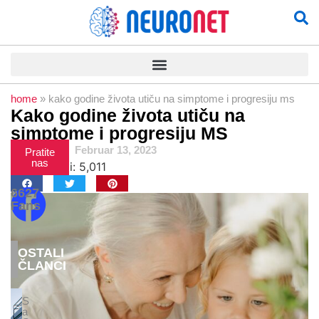
home
»
kako godine života utiču na simptome i progresiju ms
Kako godine života utiču na
simptome i progresiju MS
Admin
Februar 13, 2023
Pratite
nas
Pregledi:
5,011
6627
Fans
OSTALI
ČLANCI
S
a