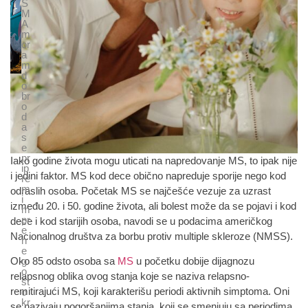
S
M
A
m
or
a
m
d
o
br
o
d
a
s
e
pr
Iako godine života mogu uticati na napredovanje MS, to ipak nije
ip
i jedini faktor. MS kod dece obično napreduje sporije nego kod
re
m
odraslih osoba. Početak MS se najčešće vezuje za uzrast
i
između 20. i 50. godine života, ali bolest može da se pojavi i kod
m
pr
dece i kod starijih osoba, navodi se u podacima američkog
e
Nacionalnog društva za borbu protiv multiple skleroze (NMSS).
n
e
Oko 85 odsto osoba sa
MS
u početku dobije dijagnozu
g
o
relapsnog oblika ovog stanja koje se naziva relapsno-
št
remitirajući MS, koji karakterišu periodi aktivnih simptoma. Oni
o
kr
se nazivaju pogoršanjima stanja, koji se smenjuju sa periodima