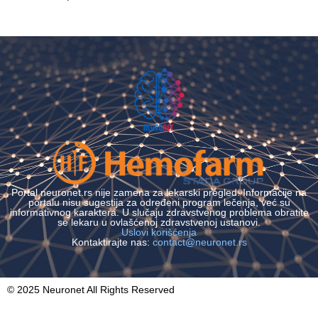
Portal neuronet.rs nije zamena za lekarski pregled. Informacije na
portalu nisu sugestija za određeni program lečenja, već su
informativnog karaktera. U slučaju zdravstvenog problema obratite
se lekaru u ovlašćenoj zdravstvenoj ustanovi.
Uslovi korišćenja
Kontaktirajte nas:
contact@neuronet.rs
© 2025 Neuronet All Rights Reserved