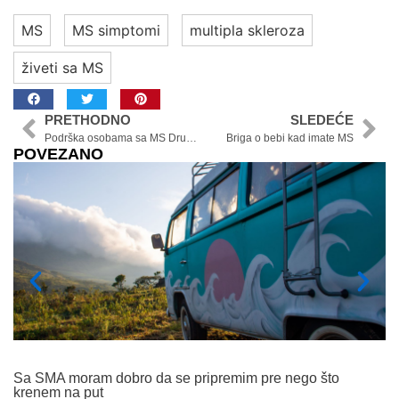
MS
MS simptomi
multipla skleroza
živeti sa MS
PRETHODNO
SLEDEĆE
Podrška osobama sa MS Društvo MS Srbije – drugi deo razgovora za emisiju Azbuka zdravlja
Briga o bebi kad imate MS
POVEZANO
Sa SMA moram dobro da se pripremim pre nego što
M
krenem na put