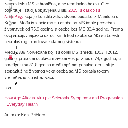
a
Na posletku MS je hronična, a ne terminalna bolest. Ovo
kti
potvrđuje i studija objavljena u julu
2015. u časopisu
k
uj
Neurology
koja je koristila zdravstvene podatke iz Manitobe u
e
Kanadi. Među ispitanicima su osobe sa MS imale prosečan
m
životni vek od 75,9 godina, a osobe bez MS 83,4 godine. Prema
J
ovoj studiji, „najčešći uzroci smrti kod osoba sa MS su bolesti
u
neurološkog i kardiovaskularnog sistema.“
l
1
Među 1388 Norvežana koji su dobili MS između 1953. i 2012.
3
godine, prosečni očekivani životni vek je iznosio 74,7 godina, u
,
poređenju sa 81,8 godina među opštom populacijom – ali je
2
stopa dužine životnog veka osoba sa MS porasla tokom
0
vremena, ističu istraživači.
2
6
Izvor:
How Age Affects Multiple Sclerosis Symptoms and Progression
| Everyday Health
Autorka: Koni Bričford