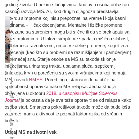
2
godine života. U nekim slučajevima, kod ovih osoba dolazi do
6
kasnog razvoja MS. Ali, kod drugih dijagnoza predstavlja
potvrdu simptoma koji nisu prepoznati na vreme i koja kasni
Tr
godinama – ili čak decenijama. Mentalne i fizičke promene
i
v
povezane sa starenjem mogu biti slične ili da se preklapaju sa
e
MS simptomima. U takve simptome spadaju mišićna slabost,
ž
b
problemi sa ravnotežom, umor, vizuelne promene, kognitivna
e
oštećenja (kao što su problemi sa razmišljanjem i pamćenjem) i
k
oj
poremećaj sna. Starije osobe sa MS su takođe sklonije
e
infekcijama urinarnog trakta, upalama pluća, septikemiji
m
o
(infekcija krvi) u poređenju sa svojim vršnjacima koji nemaju
g
MS, navodi
NMSS
. Pored toga, starosno doba utiče na
u
sposobnost oporavka nakon MS relapsa. Jedna studija
d
a
objavljena u oktobru
2018. u časopisu
Multiple Sclerosis
ra
Journal
je pokazala da je sve teže oporaviti se od relapsa kako
di
m
osoba stari. Smanjena pokretljivost takođe može da bude loša
i
za srce: manja aktivnost je poznati faktor rizika od srčanih
z
a
bolesti.
št
o
Uticaj MS na životni vek
ih
pr