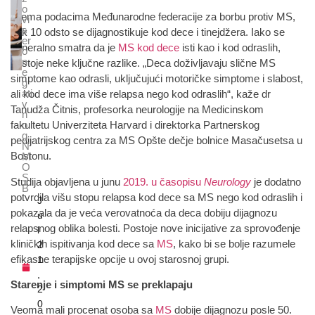
o
Prema podacima Međunarodne federacije za borbu protiv MS,
vi
s
čak 10 odsto se dijagnostikuje kod dece i tinejdžera. Iako se
er
generalno smatra da je
MS kod dece
isti kao i kod odraslih,
o
n
postoje neke ključne razlike. „Deca doživljavaju slične MS
e
simptome kao odrasli, uključujući motoričke simptome i slabost,
g
ati
ali kod dece ima više relapsa nego kod odraslih“, kaže dr
v
Tanudža Čitnis, profesorka neurologije na Medicinskom
n
o
fakultetu Univerziteta Harvard i direktorka Partnerskog
g
pedijatrijskog centra za MS Opšte dečje bolnice Masačusetsa u
N
Bostonu.
M
O
S
Studija objavljena u junu
2019. u časopisu
Neurology
je dodatno
B
potvrdila višu stopu relapsa kod dece sa MS nego kod odraslih i
J
pokazala da je veća verovatnoća da deca dobiju dijagnozu
u
relapsnog oblika bolesti. Postoje nove inicijative za sprovođenje
l
kliničkih ispitivanja kod dece sa
MS
, kako bi se bolje razumele
2
efikasne terapijske opcije u ovoj starosnoj grupi.
1
,
Starenje i simptomi MS se preklapaju
2
0
Veoma mali procenat osoba sa
MS
dobije dijagnozu posle 50.