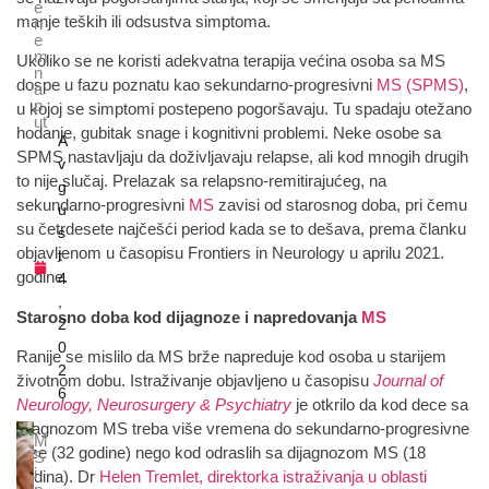
e
manje teških ili odsustva simptoma.
n
e
m
Ukoliko se ne koristi adekvatna terapija većina osoba sa MS
n
dospe u fazu poznatu kao sekundarno-progresivni
MS (SPMS)
,
a
p
u kojoj se simptomi postepeno pogoršavaju. Tu spadaju otežano
ut
hodanje, gubitak snage i kognitivni problemi. Neke osobe sa
A
SPMS nastavljaju da doživljavaju relapse, ali kod mnogih drugih
v
to nije slučaj. Prelazak sa relapsno-remitirajućeg, na
g
sekundarno-progresivni
MS
zavisi od starosnog doba, pri čemu
u
su četrdesete najčešći period kada se to dešava, prema članku
s
objavljenom u časopisu Frontiers in Neurology u aprilu 2021.
t
godine.
4
,
Starosno doba kod dijagnoze i napredovanja
MS
2
0
Ranije se mislilo da MS brže napreduje kod osoba u starijem
2
životnom dobu. Istraživanje objavljeno u časopisu
Journal of
6
Neurology, Neurosurgery & Psychiatry
je otkrilo da kod dece sa
dijagnozom MS treba više vremena do sekundarno-progresivne
M
faze (32 godine) nego kod odraslih sa dijagnozom MS (18
S
i
godina). Dr
Helen Tremlet, direktorka istraživanja u oblasti