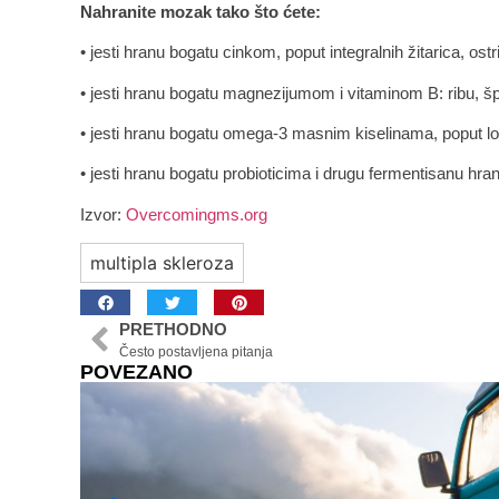
Nahranite mozak tako što ćete:
• jesti hranu bogatu cinkom, poput integralnih žitarica, ostr
• jesti hranu bogatu magnezijumom i vitaminom B: ribu, šp
• jesti hranu bogatu omega-3 masnim kiselinama, poput l
• jesti hranu bogatu probioticima i drugu fermentisanu hra
Izvor:
Overcomingms.org
multipla skleroza
PRETHODNO
Često postavljena pitanja
POVEZANO