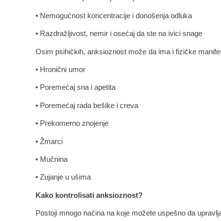
• Nemogućnost koncentracije i donošenja odluka
• Razdražljivost, nemir i osećaj da ste na ivici snage
Osim psihičkih, anksioznost može da ima i fizičke manifes
• Hronični umor
• Poremećaj sna i apetita
• Poremećaj rada bešike i creva
• Prekomerno znojenje
• Žmarci
• Mučnina
• Zujanje u ušima
Kako kontrolisati anksioznost?
Postoji mnogo načina na koje možete uspešno da upravlja