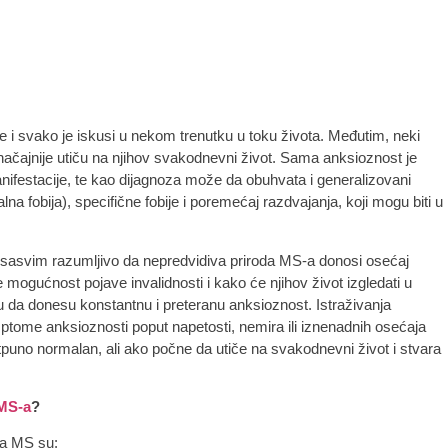
e i svako je iskusi u nekom trenutku u toku života. Međutim, neki
 značajnije utiču na njihov svakodnevni život. Sama anksioznost je
 manifestacije, te kao dijagnoza može da obuhvata i generalizovani
na fobija), specifične fobije i poremećaj razdvajanja, koji mogu biti u
je sasvim razumljivo da nepredvidiva priroda MS-a donosi osećaj
mogućnost pojave invalidnosti i kako će njihov život izgledati u
gu da donesu konstantnu i preteranu anksioznost. Istraživanja
ome anksioznosti poput napetosti, nemira ili iznenadnih osećaja
puno normalan, ali ako počne da utiče na svakodnevni život i stvara
MS-a
?
za MS su: