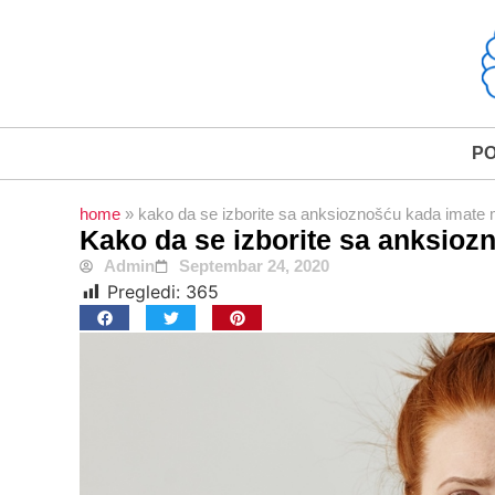
P
home
»
kako da se izborite sa anksioznošću kada imate
Kako da se izborite sa anksio
Admin
Septembar 24, 2020
Pregledi:
365