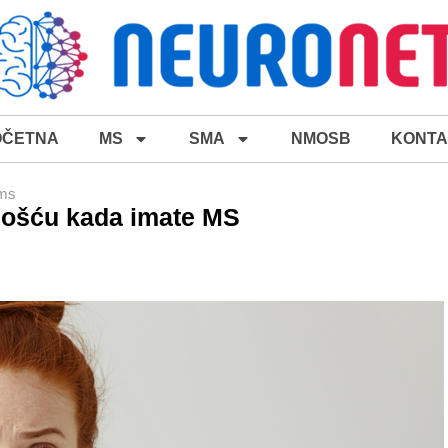
OČETNA
MS
SMA
NMOSB
KONTA
 ms
znošću kada imate MS