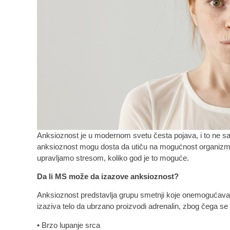
Anksioznost je u modernom svetu česta pojava, i to ne s
anksioznost mogu dosta da utiču na mogućnost organizma
upravljamo stresom, koliko god je to moguće.
Da li MS može da izazove anksioznost?
Anksioznost predstavlja grupu smetnji koje onemogućava
izaziva telo da ubrzano proizvodi adrenalin, zbog čega se
• Brzo lupanje srca