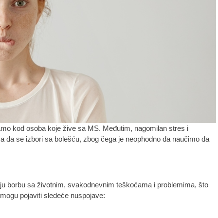
amo kod osoba koje žive sa MS. Međutim, nagomilan stres i
 da se izbori sa bolešću, zbog čega je neophodno da naučimo da
ju borbu sa životnim, svakodnevnim teškoćama i problemima, što
 mogu pojaviti sledeće nuspojave: