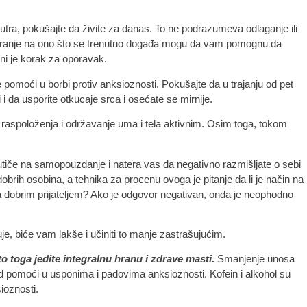
tra, pokušajte da živite za danas. To ne podrazumeva odlaganje ili
kusiranje na ono što se trenutno događa mogu da vam pomognu da
čni je korak za oporavak.
 pomoći u borbi protiv anksioznosti. Pokušajte da u trajanju od pet
i da usporite otkucaje srca i osećate se mirnije.
 raspoloženja i održavanje uma i tela aktivnim. Osim toga, tokom
iče na samopouzdanje i natera vas da negativno razmišljate o sebi
obrih osobina, a tehnika za procenu ovoga je pitanje da li je način na
sa dobrim prijateljem? Ako je odgovor negativan, onda je neophodno
e, biće vam lakše i učiniti to manje zastrašujućim.
to toga jedite integralnu hranu i zdrave masti
.
Smanjenje unosa
 od pomoći u usponima i padovima anksioznosti. Kofein i alkohol su
ioznosti.