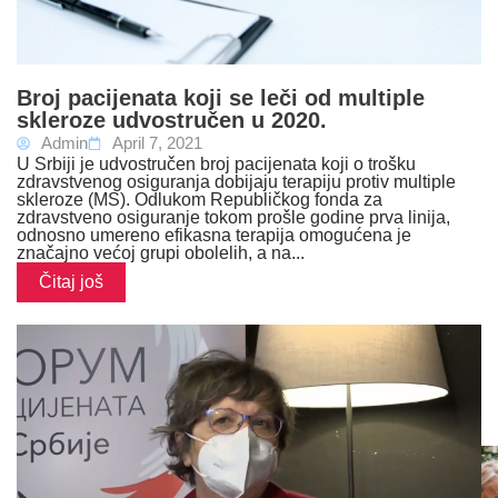
Broj pacijenata koji se leči od multiple
skleroze udvostručen u 2020.
Admin
April 7, 2021
U Srbiji je udvostručen broj pacijenata koji o trošku
zdravstvenog osiguranja dobijaju terapiju protiv multiple
skleroze (MS). Odlukom Republičkog fonda za
zdravstveno osiguranje tokom prošle godine prva linija,
odnosno umereno efikasna terapija omogućena je
značajno većoj grupi obolelih, a na...
Čitaj još