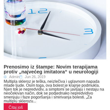
Prenosimo iz štampe: Novim terapijama
protiv „najvećeg imitatora“ u neurologiji
Admin
Jun 26, 2019
Multipla skleroz je teška, neizlečiva i uglavnom napada
mlade ljude. Osim toga, ova bolest je krajnje podmukla.
Njen tok je nepredvidiv, a simptomi se javljaju i nestaju na
neočekivan način, dok se podjednako nepredvidivo
smenjuju i faze pogoršanja i smirivanja bolesti. „Za
multiplu sklerozu...
Čitaj još