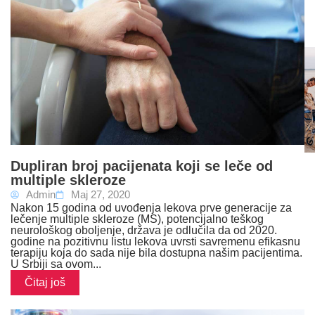
Dupliran broj pacijenata koji se leče od
multiple skleroze
Admin
Maj 27, 2020
Nakon 15 godina od uvođenja lekova prve generacije za
lečenje multiple skleroze (MS), potencijalno teškog
neurološkog oboljenje, država je odlučila da od 2020.
godine na pozitivnu listu lekova uvrsti savremenu efikasnu
terapiju koja do sada nije bila dostupna našim pacijentima.
U Srbiji sa ovom...
Čitaj još