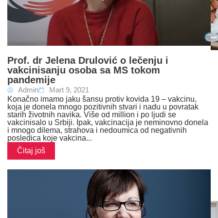
Prof. dr Jelena Drulović o lečenju i
vakcinisanju osoba sa MS tokom
pandemije
Admin
Mart 9, 2021
Konačno imamo jaku šansu protiv kovida 19 – vakcinu,
koja je donela mnogo pozitivnih stvari i nadu u povratak
starih životnih navika. Više od million i po ljudi se
vakcinisalo u Srbiji. Ipak, vakcinacija je neminovno donela
i mnogo dilema, strahova i nedoumica od negativnih
posledica koje vakcina...
Čitaj još