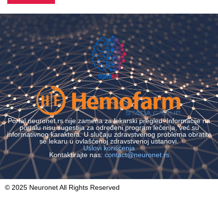
Portal neuronet.rs nije zamena za lekarski pregled. Informacije na
portalu nisu sugestija za određeni program lečenja, već su
informativnog karaktera. U slučaju zdravstvenog problema obratite
se lekaru u ovlašćenoj zdravstvenoj ustanovi.
Uslovi korišćenja
Kontaktirajte nas:
contact@neuronet.rs
© 2025 Neuronet All Rights Reserved