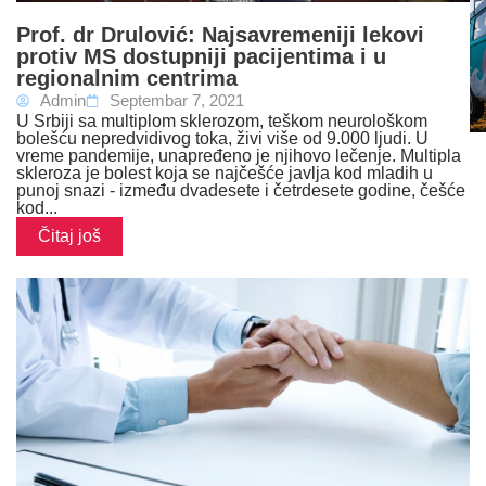
Prof. dr Drulović: Najsavremeniji lekovi
protiv MS dostupniji pacijentima i u
regionalnim centrima
Admin
Septembar 7, 2021
U Srbiji sa multiplom sklerozom, teškom neurološkom
bolešću nepredvidivog toka, živi više od 9.000 ljudi. U
vreme pandemije, unapređeno je njihovo lečenje. Multipla
skleroza je bolest koja se najčešće javlja kod mladih u
punoj snazi - između dvadesete i četrdesete godine, češće
kod...
Čitaj još