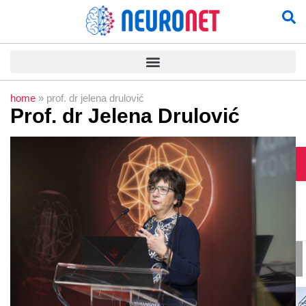
home
»
prof. dr jelena drulović
Prof. dr Jelena Drulović