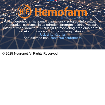
Portal neuronet.rs nije zamena za lekarski pregled. Informacije na
portalu nisu sugestija za određeni program lečenja, već su
informativnog karaktera. U slučaju zdravstvenog problema obratite
se lekaru u ovlašćenoj zdravstvenoj ustanovi.
Uslovi korišćenja
Kontaktirajte nas:
contact@neuronet.rs
© 2025 Neuronet All Rights Reserved