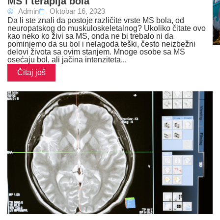
MS i terapija bola
Admin
Oktobar 16, 2023
Da li ste znali da postoje različite vrste MS bola, od
neuropatskog do muskuloskeletalnog? Ukoliko čitate ovo
kao neko ko živi sa MS, onda ne bi trebalo ni da
pominjemo da su bol i nelagoda teški, često neizbežni
delovi života sa ovim stanjem. Mnoge osobe sa MS
osećaju bol, ali jačina intenziteta...
Čitaj još