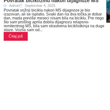
Povratak biciklizmu nakon dijagnoze MS
Admin
Septembar 4, 2025
Povratak vožnji bicikla nakon MS dijagnoze je bio
izazovan, ali se isplatio. Svaki dan na dva točka je dobar
dan, mada previše meseci nisam bila na biciklu. Pre nego
što sam prošlog aprila dobila dijagnozu relapsno-
remitentnog MS, bila sam strastvena biciklistkinja na duge
staze. Vozila sam od...
Čitaj još