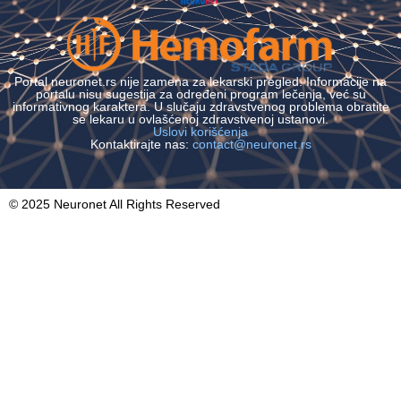
Portal neuronet.rs nije zamena za lekarski pregled. Informacije na
portalu nisu sugestija za određeni program lečenja, već su
informativnog karaktera. U slučaju zdravstvenog problema obratite
se lekaru u ovlašćenoj zdravstvenoj ustanovi.
Uslovi korišćenja
Kontaktirajte nas:
contact@neuronet.rs
© 2025 Neuronet All Rights Reserved